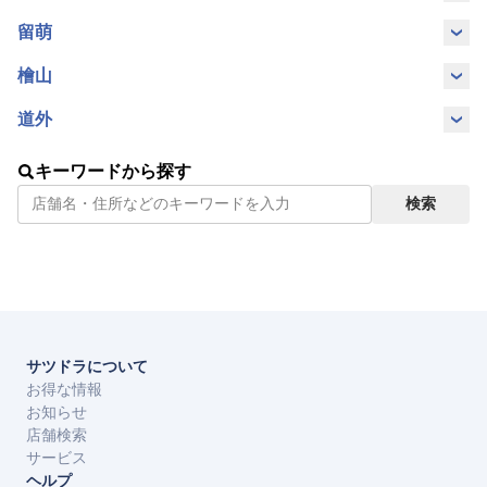
字
字
町
浜頓別町
利尻町
稚内市
留萌
留萌市
檜山
江差町
せたな町
道外
沖縄県豊
沖縄県那
キーワードから探す
見城市
覇市
検索
サツドラについて
お得な情報
お知らせ
店舗検索
サービス
ヘルプ