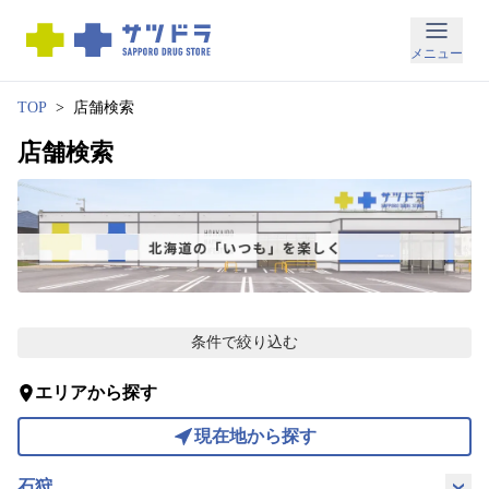
メ
メニュー
ニ
ュ
TOP
店舗検索
ー
店舗検索
お
得
な
情
報
条件で絞り込む
お
知
ら
エリアから探す
せ
店
現在地から探す
舗
検
石狩