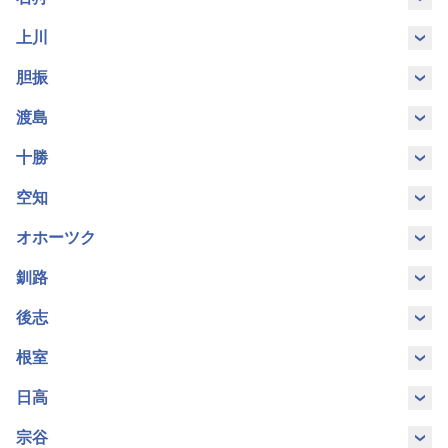
索
サ
札幌市
恵庭市
江別市
北広島市
上川
ー
旭川市
士別市
富良野市
胆振
ビ
千歳市
当別町
ス
安平町
白老町
伊達市
洞爺湖町
渡島
お
七飯町
函館市
北斗市
森町
十勝
苫小牧市
登別市
室蘭市
問
い
足寄町
池田町
音更町
帯広市
空知
八雲町
合
わ
岩見沢市
栗山町
砂川市
滝川市
オホーツク
清水町
大樹町
中札内村
幕別町
せ
免
網走市
遠軽町
北見市
小清水町
釧路
美唄市
深川市
芽室町
税
店
厚岸町
釧路市
釧路町
標茶町
後志
斜里町
津別町
美幌町
紋別市
ภาษา
한
English
岩内町
小樽市
倶知安町
ニセコ町
根室
白糠町
弟子屈町
ไทย
국
中標津町
根室市
日高
余市町
留寿都村
簡
繁
体
体
新ひだか
宗谷
浦河町
日高町